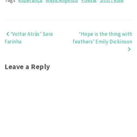
Tags
esperança
Maya Angelou
Poesia
Still I Rise
‘Voltar Atrás’ Sara
‘Hope is the thing with
Post
Farinha
feathers’ Emily Dickinson
navigation
Leave a Reply