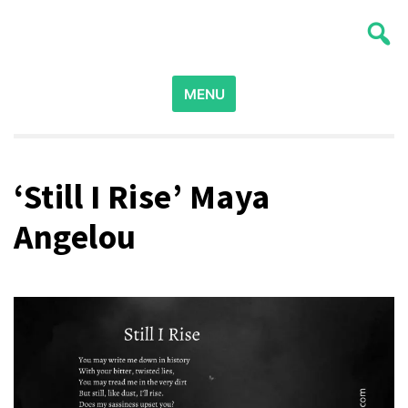
Skip
Poesia para Poetas
Ser Poeta
to
content
Search
MENU
for:
‘Still I Rise’ Maya
Angelou