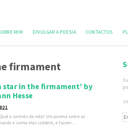
Search
for:
SOBRE MIM
DIVULGAR A POESIA
CONTACTOS
P
S
the firmament
Su
a star in the firmament’ by
po
nn Hesse
Jo
2021
Em
 Qual o sentido da vida? Um poema sobre as
mundo e como elas colidem, e fazem…