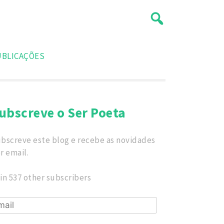
UBLICAÇÕES
ubscreve o Ser Poeta
bscreve este blog e recebe as novidades
r email.
in 537 other subscribers
ail