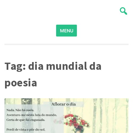
Skip
Poesia para Poetas
Ser Poeta
to
content
Search
MENU
for:
Tag:
dia mundial da
poesia