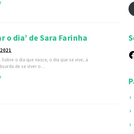
e
S
ar o dia’ de Sara Farinha
 2021
Fa
 Sobre o dia que nasce, o dia que se vive, a
absurda de se viver o…
e
P