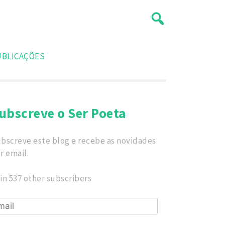
UBLICAÇÕES
ubscreve o Ser Poeta
bscreve este blog e recebe as novidades
r email.
in 537 other subscribers
ail