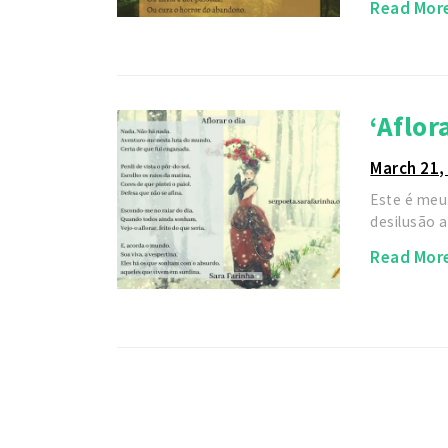
Read Mor
‘Aflor
March 21,
Este é meu.
desilusão 
Read Mor