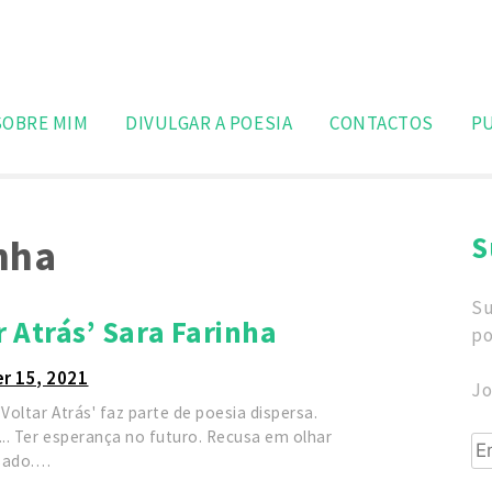
Search
for:
SOBRE MIM
DIVULGAR A POESIA
CONTACTOS
P
S
nha
Su
r Atrás’ Sara Farinha
po
r 15, 2021
Jo
'Voltar Atrás' faz parte de poesia dispersa.
... Ter esperança no futuro. Recusa em olhar
Em
sado.…