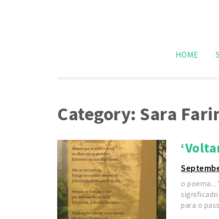
Skip
Poesia para Poetas
Ser Poeta
to
content
HOME
Category:
Sara Fari
‘Volta
Septembe
o poema... 
significado
para o pas