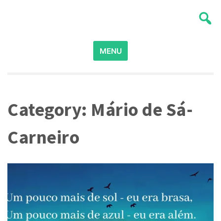
Skip
Poesia para Poetas
Ser Poeta
to
content
Search
MENU
for:
Category:
Mário de Sá-
Carneiro