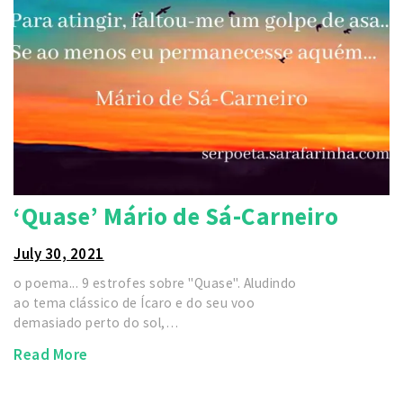
‘Quase’ Mário de Sá-Carneiro
July 30, 2021
o poema... 9 estrofes sobre "Quase". Aludindo
ao tema clássico de Ícaro e do seu voo
demasiado perto do sol,…
Read More